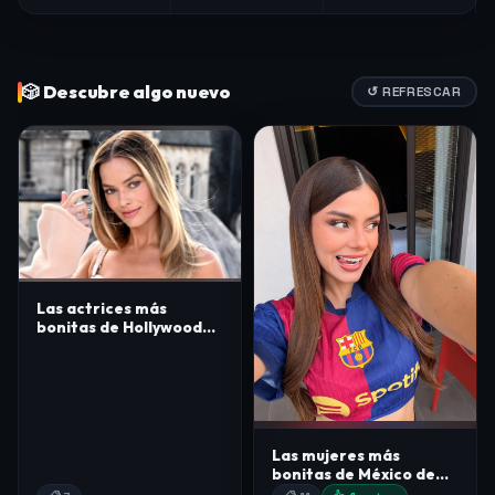
🎲 Descubre algo nuevo
↺ REFRESCAR
Las actrices más
bonitas de Hollywood
de 2026
Las mujeres más
bonitas de México de
2026