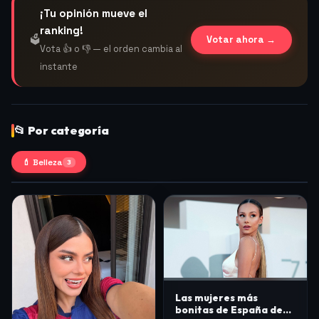
¡Tu opinión mueve el
ranking!
🗳️
Votar ahora →
Vota 👍 o 👎 — el orden cambia al
instante
📂 Por categoría
💄 Belleza
3
Las mujeres más
bonitas de España de