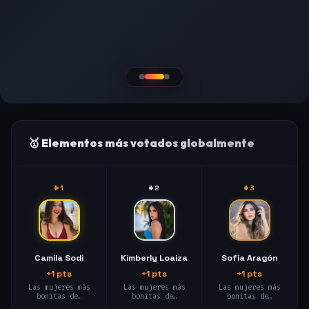
🥇 Elementos más votados globalmente
#1
#2
#3
Camila Sodi
Kimberly Loaiza
Sofía Aragón
+1 pts
+1 pts
+1 pts
Las mujeres más
Las mujeres más
Las mujeres más
bonitas de…
bonitas de…
bonitas de…