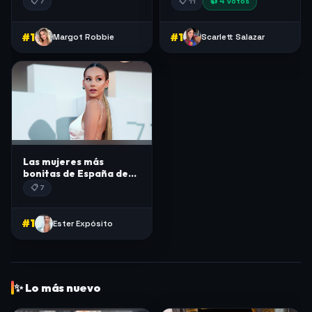
📋 7
📋 11
👍 4 votos
#1
#1
Margot Robbie
Scarlett Salazar
Las mujeres más
bonitas de España de
2026
📋 7
#1
Ester Expósito
✨ Lo más nuevo