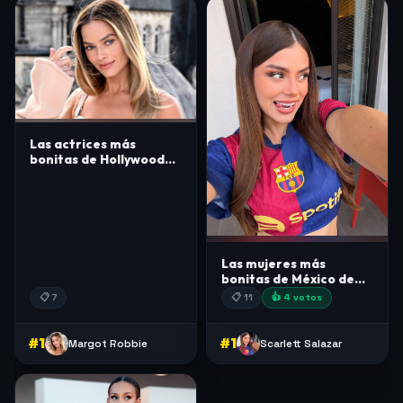
Las actrices más
bonitas de Hollywood
de 2026
Las mujeres más
bonitas de México de
2026
📋 7
📋 11
👍 4 votos
#1
#1
Margot Robbie
Scarlett Salazar