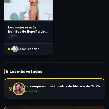
Las mujeres más
bonitas de España de
2026
📋 7
#1
Ester Expósito
🔥 Las más votadas
Las mujeres más bonitas de México de 2026
🥇
4 votos