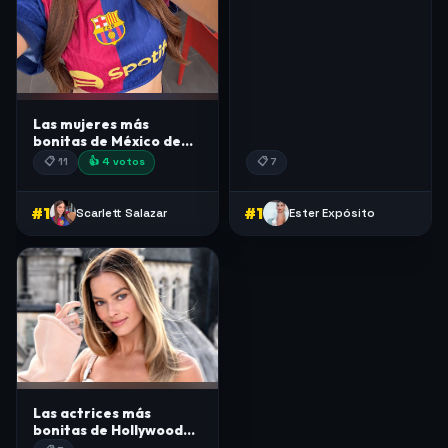
2026
Las mujeres más
bonitas de México de
2026
📋 11
👍 4 votos
📋 7
#1
#1
Scarlett Salazar
Ester Expósito
Las actrices más
bonitas de Hollywood
de 2026